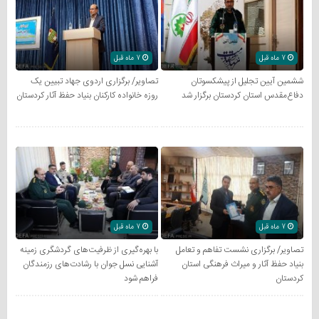
7 ماه قبل
7 ماه قبل
ششمین آیین تجلیل از پیشکسوتان
تصاویر/ برگزاری اردوی جهاد تبیین یک
دفاع‌مقدس استان کردستان برگزار شد
روزه خانواده کارکنان بنیاد حفظ آثار کردستان
7 ماه قبل
7 ماه قبل
تصاویر/ برگزاری نشست تفاهم و تعامل
با بهره‌گیری از ظرفیت‌های گردشگری زمینه
بنیاد حفظ آثار و میراث فرهنگی استان
آشنایی نسل جوان با رشادت‌های رزمندگان
کردستان
فراهم شود