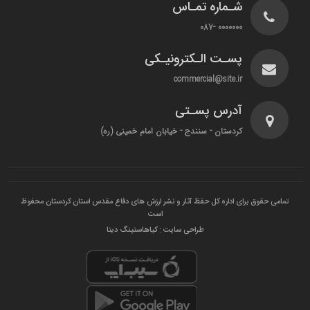
شـماره تمـاس
0000000 -087
پسـت الـکترونیـکی
commercial@site.ir
آدرس پسـتی
کردستان - سنندج - خیابان امام خمینی (ره)
تمامی حقوق برای اداره کل حفظ آثار و نشر ارزش های دفاع مقدس استان کردستان محفوظ
است
طراحی سایت : کیاهاستینگ دیتا