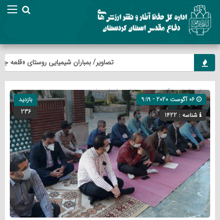
تصاویر/ بمباران شیمیایی روستای «قلعه جی» شهرس
صفحه اصلی
» گروه »
خبر
»
ویژه
»
یادمان ها
06 آگوست 2020 - 9:19
بازدید
236
شناسه : 1422