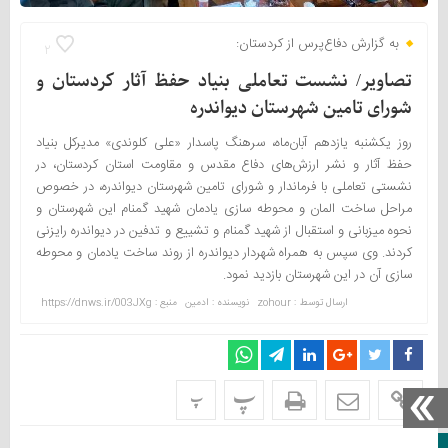
به گزارش دفاع‌پرس از کردستان:
2
تصاویر/ نشست تعاملی بنیاد حفظ آثار کردستان و
شورای تامین شهرستان دیواندره
روز یکشنبه یازدهم آبان‌ماه، سرهنگ پاسدار «علی کلوندی» مدیرکل بنیاد
حفظ آثار و نشر ارزش‌های دفاع مقدس و مقاومت استان کردستان، در
نشستی تعاملی با فرماندار و شورای تامین شهرستان دیواندره، در خصوص
مراحل ساخت المان و محوطه سازی یادمان شهید گمنام این شهرستان و
نحوه میزبانی و استقبال از شهید گمنام و تشییع و تدفین در دیواندره رایزنی
کردند. وی سپس به همراه شهردار دیواندره از روند ساخت یادمان و محوطه
سازی آن در این شهرستان بازدید نمود.
ارسال توسط :
zohour
نویسنده : ادمین
منبع : https://dnws.ir/003JXg
پ
پ