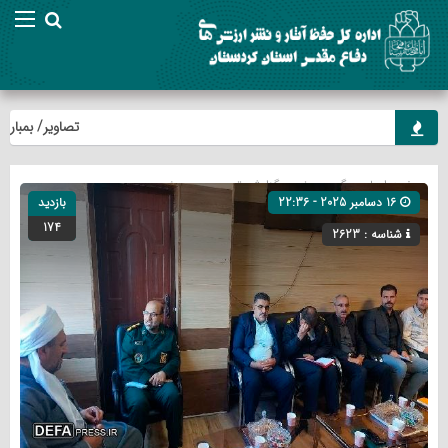
تصاویر/ بمباران ش
صفحه اصلی
» گروه »
خبر
»
گزارش تصویری
»
ویژه
16 دسامبر 2025 - 22:36
بازدید
174
شناسه : 2623