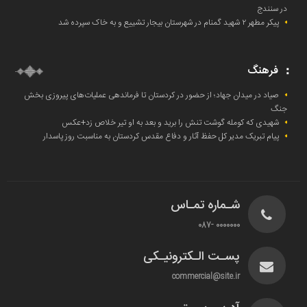
در سنندج
پیکر مطهر ۲ شهید گمنام در شهرستان بیجار تشییع و به خاک‌ سپرده شد
فرهنگ
صیاد در میدان جهاد؛ از حضور در کردستان تا فرماندهی عملیات‌های پیروزی بخش
جنگ
شهیدی که کومله‌ گوشت تنش را برید و بعد به او تیر خلاص زد+عکس
پیام تبریک مدیر کل حفظ آثار و دفاع مقدس کردستان به مناسبت روز پاسدار
شـماره تمـاس
0000000 -087
پسـت الـکترونیـکی
commercial@site.ir