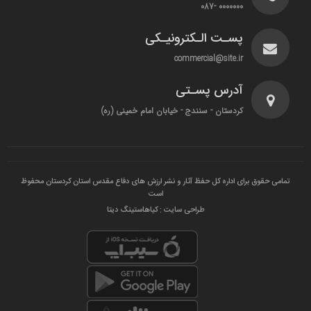
0000000 -087
پسـت الـکترونیـکی
commercial@site.ir
آدرس پسـتی
کردستان - سنندج - خیابان امام خمینی (ره)
تمامی حقوق برای اداره کل حفظ آثار و نشر ارزش های دفاع مقدس استان کردستان محفوظ
است
طراحی سایت : کیاهاستینگ دیتا