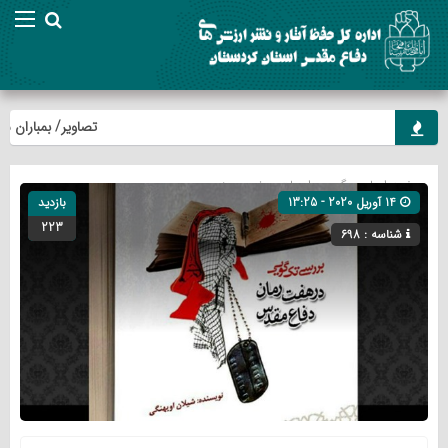
تصاویر/ بمباران شیمیای
صفحه اصلی
» گروه »
ادبیات
»
خبر
»
هنر
14 آوریل 2020 - 13:25
بازدید
223
شناسه : 698