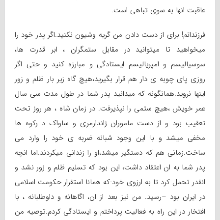
عاقبت انها به سوی تباهی است.
فرزندانم! برای از دست دادن من گریه وشیون نکنید.اگر پدر خود را
میخواهید تا میتوانید در مقابل ستمگران ، ابر قدرت ها،
سوسیالیسم و امپریالیسم ایستادگی و مبارزه کنید و حتی اگر
روزی پای چوبه ی دار هم قرار بگیرید،هیچ گاه زیر بار ظلم و زور
اینها نروید.همانگونه که میدانید پدر شما در طول مدت سی سال
عمر خویش ،هیچ ستمی را نپذیرفت. در زمان شاه ، هر روز تحت
تعقیب بود و از دست ماموران ژاندارمری و ساواک د رکوه ها
مخفی میشد و با این وجود شبانه ضربه ی خود را وارد می
ساخت.زمانی هم که دستگیر میشد،او را زندانی میکردند.اما انچه
پدر شما به ان اعتقاد داشت، این بود که تسلیم ظلم و زور نشد و
انقدر تحمل کرد تا به ارزوی خود-که همانا استقرار حکومت اسلامی
در ایران بود –رسید. من نیز بعد از ان، اگاهانه و داوطلبانه ، با
افتخار در این راه به فعالیت پرداختم و ایستادگی کردم.توصیه من