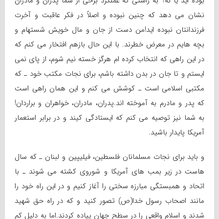
بوده اید یا نه؟ به راستی که عملکرد برخی از شما پدران و مادران
نشان می دهد که چنین نبوده و اصلاً در فکر عاقبت و آخرت
فرزندانتان نبوده اید!من دست از جان و مال خویش شستهام و
بچه هایم در معرض خطرند. با این حال بازهم افتخار می کنم که
در این راهی که انتخاب کرده ام هرگز خسته نیم شوم، از پای نمی
ایستم و تا جان در بدن داشته باشم، برای نجات مکتب خود ـ که
مکتبی اسلامی است ـ کوشش می کنم و این همان راهی است
که پدر و مادرم به آموخته اند.پدران، مادران، خواهران و براردان!
به شما نیز توصیه می کنم که ایستادگی کیند و در برابر استعمار
آمریکا پایدار باشید.
و باید برای نجات مسلمانان فلسطین، فیلیپین و لبنان ـ که سال
هاست در زیر بمب های آمریکا و شوروی کشته می شوند ـ با
اتحاد و همبستگی مبارزه سختی را آغاز کنیم و در این راه خود را
مانند اصحاب رسول خدا(ص) تصور کنید و که در راه حق شهید
شدند و اسلام واقعی را در سطح جهان پیاده کردند.اما به دلیل کم