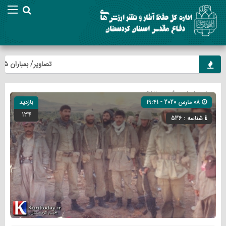
تصاویر/ بمباران شیمیایی ر
صفحه اصلی
» گروه »
افلاکیان
08 مارس 2020 - 19:41
بازدید
134
شناسه : 536