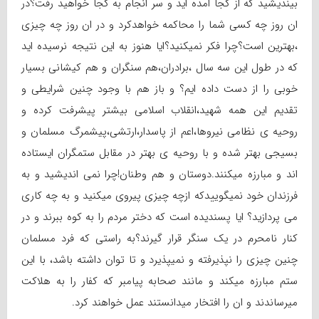
بیندیشید که از کجا امده اید و سر انجام به کجا خواهید رفت؟در
ان روز چه کسی شما را محاکمه خواهدکرد و در ان روز چه چیزی
،بهترین است؟چرا فکر نمیکنید؟ایا هنوز به این نتیجه نرسیده اید
که در طول این سه سال ،برادران،هم سنگران و هم کیشانی بسیار
خوبی را از دست داده ایم؟ و باز هم با وجود چنین شرایطی و
تقدیم این همه شهید،انقلاب اسلامی بیشتر پیشرفت کرده و
روحیه ی نظامی نیروها،اعم از پاسدار،ارتشی،پیشمرگ مسلمان و
بسیجی بهتر شده و با روحیه ی بهتر در مقابل ستمگران ایستاده
اند و مبارزه میکنند.دوستان و هم وطنان!چرا نمی اندیشید و به
فرزندان خود نمیگوییدکه ازچه چیزی پیروی میکنید و به چه کاری
می پردازید؟ ایا پسندیده است که دختر مردم را به کوه ببرند و در
کنار نامحرم در یک سنگر قرار گیرند؟به راستی که فرد مسلمان
چنین چیزی را نپذیرفته و نمیپذیرد و تا توان داشته باشد، با این
ستم مبارزه میکند و مانند صحابه پیامبر که کفار را به هلاکت
میرساندند و ان را افتخار میدانستند عمل خواهند کرد.