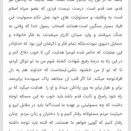
قدم، صد قدم است. درست نیست فردی که عضو سپاه اسلام
است به وظایف و مسئولیّت های خود عمل نکند.مسولیت این
افراد بسیار سنگین است.همانند اصحاب رسول خدا که وقتی به
جنگ میرفتند و وارد میدان کارزار میشدند، به فکر خانواده و
مسایل دنیوی نبودند،بلکه تمام فکر و ذکرشان این بود که خدایا!در
این عملیات که حاضر شده ام،مرا هدایت کن تا خوب دفاع کنم و
در این راه به درجه رفیع شهادت کشته شوم.من به تو توکل کردم،
تا که تو از من خشنود باشی.اینجاست که خداوند هم به دل
افرادتوجه میکند
;
لذا اگر قلب ان مجاهد پاک میبود،ده برابر،صد
برابر و هزار برابر به وی پاداش میداد و او را هدایت میکرد که بر
راه خود راسخ و ثابت قدم باشد.باید خوب به این مسئله توجه
داشت که چه مسولیتی بر عهده ما است؟!ما باید در مقابل ابرو و
حیثیت مردم مسئولانه رفتار کنیم و با دختران و زنان مردم چنان
رفتار کنیم که گویی خواهر ما هستند
;
که البته باید توجه داشته