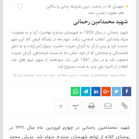
شهیدی که در سخت ترین شرایط زمانی و مکانی
6
هم مغلوب دشمن نشد
شهید محمدامین رحمانی
شهید رحمانی در سال 1359 به شهرستان سنندج مهاجرت کرد و به عضویت
سپاه پاسداران انقلاب اسلامی درآمد. چهار ماه در پاسگاه فیض آباد این شهر
خدمت کرد و پس از آن به گردان ضربت حضرت رسول (ص)رفت و به دلیل
شایستگی و شجاعتی که از خود نشان داد به سمت فرماندهی گردان ضربت
منصوب شد و در سال 1361 طی یک سوءقصد از سوی نیرو های ضد
انقلاب از ناحیه پای چپ به شدت مجروح شد.
ارسال توسط :
p.shahryar
نویسنده : ادمین حفظ آثار
منبع : وب سایت پیشمرگ روح الله
پ
پ
شهید محمدامین رحمانی در چهارم فروردین ماه سال 1331 در
روستای کلاته از توابع شهرستان سنندج متولد شد. پدرش محمد