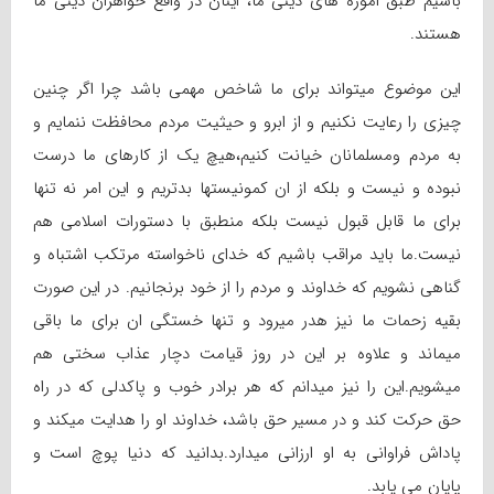
باشیم طبق اموزه های دینی ما، اینان در واقع خواهران دینی ما
هستند.
این موضوع میتواند برای ما شاخص مهمی باشد چرا اگر چنین
چیزی را رعایت نکنیم و از ابرو و حیثیت مردم محافظت ننمایم و
به مردم ومسلمانان خیانت کنیم،هیچ یک از کارهای ما درست
نبوده و نیست و بلکه از ان کمونیستها بدتریم و این امر نه تنها
برای ما قابل قبول نیست بلکه منطبق با دستورات اسلامی هم
نیست.ما باید مراقب باشیم که خدای ناخواسته مرتکب اشتباه و
گناهی نشویم که خداوند و مردم را از خود برنجانیم. در این صورت
بقیه زحمات ما نیز هدر میرود و تنها خستگی ان برای ما باقی
میماند و علاوه بر این در روز قیامت دچار عذاب سختی هم
میشویم.این را نیز میدانم که هر برادر خوب و پاکدلی که در راه
حق حرکت کند و در مسیر حق باشد، خداوند او را هدایت میکند و
پاداش فراوانی به او ارزانی میدارد.بدانید که دنیا پوچ است و
پایان می یابد.