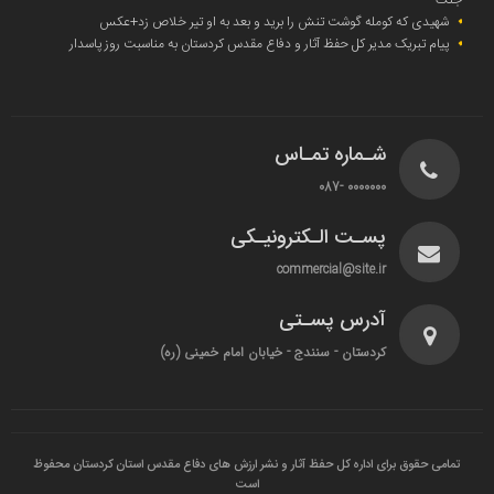
شهیدی که کومله‌ گوشت تنش را برید و بعد به او تیر خلاص زد+عکس
پیام تبریک مدیر کل حفظ آثار و دفاع مقدس کردستان به مناسبت روز پاسدار
شـماره تمـاس
0000000 -087
پسـت الـکترونیـکی
commercial@site.ir
آدرس پسـتی
کردستان - سنندج - خیابان امام خمینی (ره)
تمامی حقوق برای اداره کل حفظ آثار و نشر ارزش های دفاع مقدس استان کردستان محفوظ
است