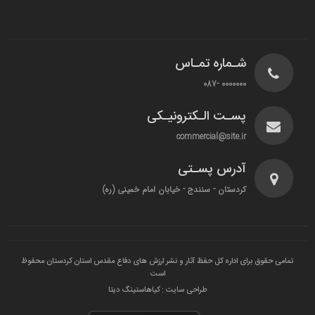
شـماره تمـاس
0000000 -087
پسـت الـکترونیـکی
commercial@site.ir
آدرس پسـتی
کردستان - سنندج - خیابان امام خمینی (ره)
تمامی حقوق برای اداره کل حفظ آثار و نشر ارزش های دفاع مقدس استان کردستان محفوظ
است
طراحی سایت : کیاهاستینگ دیتا