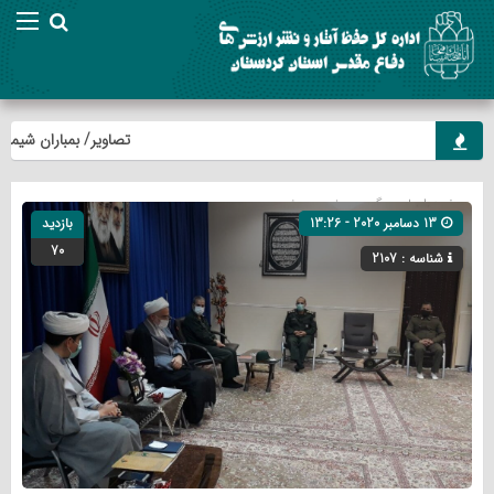
تصاویر/ بمباران شیمیایی رو
صفحه اصلی
» گروه »
خبر
»
ویژه
13 دسامبر 2020 - 13:26
بازدید
70
شناسه : 2107