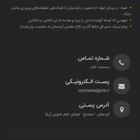
صیاد در میدان جهاد؛ از حضور در کردستان تا فرماندهی عملیات‌های پیروزی بخش
جنگ
شهیدی که کومله‌ گوشت تنش را برید و بعد به او تیر خلاص زد+عکس
پیام تبریک مدیر کل حفظ آثار و دفاع مقدس کردستان به مناسبت روز پاسدار
شـماره تمـاس
0000000 -087
پسـت الـکترونیـکی
commercial@site.ir
آدرس پسـتی
کردستان - سنندج - خیابان امام خمینی (ره)