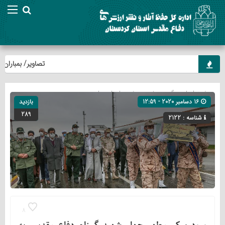
تصاویر/ بمباران شیمیایی 
صفحه اصلی
» گروه »
خبر
»
ویژه
»
یادمان ها
16 دسامبر 2020 - 12:59
بازدید
289
شناسه : 2122
8