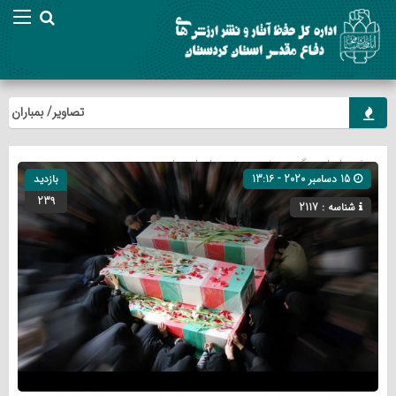
تصاویر/ بمباران شیم
صفحه اصلی
» گروه »
خبر
»
ویژه
»
یادمان ها
15 دسامبر 2020 - 13:16
بازدید
239
شناسه : 2117