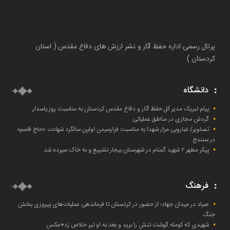
پرتال رسمی اداره حفظ آثار و نشر ارزش های دفاع مقدس ( استان
کردستان )
دانشگاه
پیام تبریک مدیر کل حفظ آثار و دفاع مقدس کردستان به مناسبت روز پاسدار
گردش مجازی در مناطق عملیاتی
تصاویر/ غباروبی مزار شهدا به مناسبت فرارسیدن اولین سالگرد شهادت «حاج قاسم»
در سنندج
پیکر مطهر ۲ شهید گمنام در شهرستان بیجار تشییع و به خاک‌ سپرده شد
فرهنگ
صیاد در میدان جهاد؛ از حضور در کردستان تا فرماندهی عملیات‌های پیروزی بخش
جنگ
شهیدی که کومله‌ گوشت تنش را برید و بعد به او تیر خلاص زد+عکس