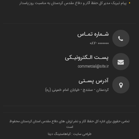
پیام تبریک مدیر کل حفظ آثار و دفاع مقدس کردستان به مناسبت روز پاسدار
شـماره تمـاس
0000000 -087
پسـت الـکترونیـکی
commercial@site.ir
آدرس پسـتی
کردستان - سنندج - خیابان امام خمینی (ره)
تمامی حقوق برای اداره کل حفظ آثار و نشر ارزش های دفاع مقدس استان کردستان محفوظ
است
طراحی سایت : کیاهاستینگ دیتا