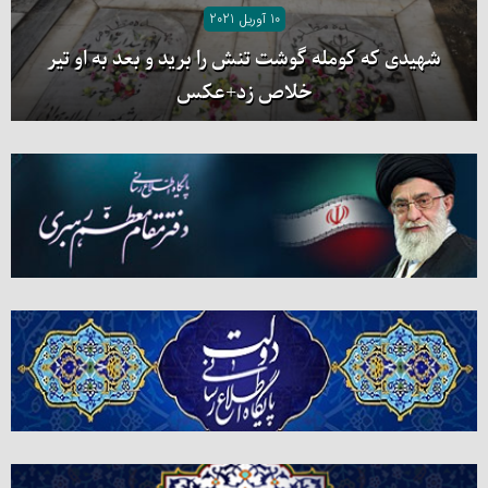
10 آوریل 2021
شهیدی که کومله‌ گوشت تنش را برید و بعد به او تیر
خلاص زد+عکس