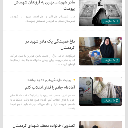
مادر شهیدان بهاری به فرزندان شهیدش
پیوست
مادر شهیدان علی‌اکبر و علی‌اصغر بهاری از شهدای
شهرستان بیجار به فرزندان شهیدش پیوست.
5 سال قبل
داغ همیشگی یک مادر شهید در
کردستان
می‌گویند خاک، داغ از دست رفتن عزیزان را سرد می‌کند
اما به نظر می‌رسد برای برخی خانواده شهدا بعد از سال‌ها
5 سال قبل
اینطور نبوده است.
روایت دل‌تنگی‌های «دایه زمانه»؛
آماده‌ام جانم را فدای انقلاب کنم
همسر شهید «سعید نصیری» با بیان اینکه آماده‌ام تا جان
خود را فدای انقلاب کنم، گفت: هنوز هم وقت مشکلات با
5 سال قبل
همسر شهیدم درد و دل می‌کنم؛ چراکه باور دارم شهدا
زنده‌اند.
تصاویر/ خانواده معظم شهدای کردستان