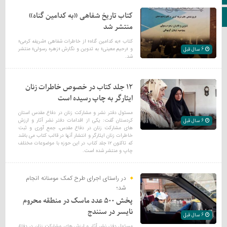
کتاب تاریخ شفاهی «به کدامین گناه»
کانال تلگرام
منتشر شد
کتاب «به کدامین گناه» از خاطرات شفاهی «شریفه کرمی»
و «رحیم معینی» به تدوین و نگارش «زهره رسولی» منتشر
6 سال قبل
شد.
۱۲ جلد کتاب در خصوص خاطرات زنان
ایثارگر به چاپ رسیده است
مسئول دفتر نشر و مشارکت زنان در دفاع مقدس استان
کردستان گفت: یکی از اقدامات دفتر نشر آثار و ارزش
6 سال قبل
های مشارکت زنان در دفاع مقدس، جمع آوری و ثبت
خاطرات زنان ایثارگر و انتشار آنها در قالب کتاب می باشد
که تاکنون ۱۲ جلد کتاب در این حوزه با موضوعات مختلف
چاپ و منتشر شده است.
در راستای اجرای طرح کمک مومنانه انجام
شد؛
پخش ۵۰۰ عدد ماسک در منطقه محروم
نایسر در سنندج
6 سال قبل
مسئول دفتر نشر آثار و ارزش های مشارکت زنان در دفاع