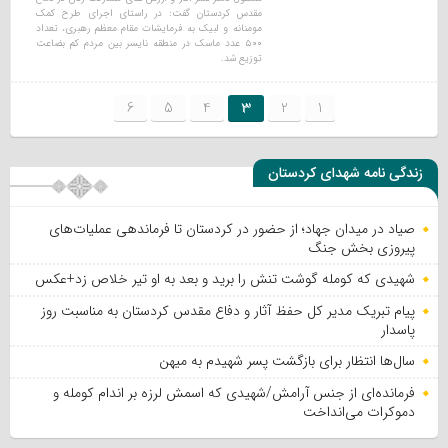
مقدس کردستان گفت: در راستای اجرای طرح کمک
مومنانه و لبیک به فرمایشات مقام معظم رهبری، تعداد
۵۰۰ عدد ماسک در منطقه نایسر بین مردم کم بضاعت
توزیع شد.
6
5
4
3
2
1
زندگی نامه شهدای کردستان
صیاد در میدان جهاد؛ از حضور در کردستان تا فرماندهی عملیات‌های
پیروزی بخش جنگ
شهیدی که کومله‌ گوشت تنش را برید و بعد به او تیر خلاص زد+عکس
پیام تبریک مدیر کل حفظ آثار و دفاع مقدس کردستان به مناسبت روز
پاسدار
سال‌ها انتظار برای بازگشت پسر شهیدم به میهن
فرمانده‌ای از جنس آرامش/شهیدی که اسمش لرزه بر اندام کومله و
دموکرات می‌انداخت