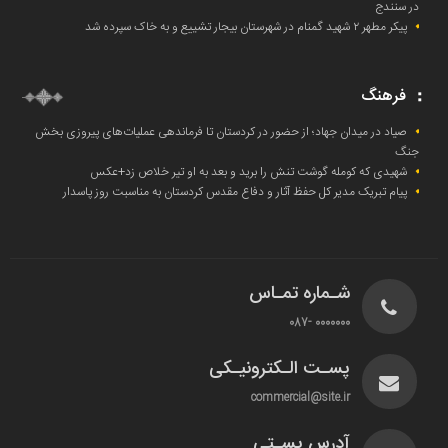
در سنندج
پیکر مطهر ۲ شهید گمنام در شهرستان بیجار تشییع و به خاک‌ سپرده شد
فرهنگ
صیاد در میدان جهاد؛ از حضور در کردستان تا فرماندهی عملیات‌های پیروزی بخش
جنگ
شهیدی که کومله‌ گوشت تنش را برید و بعد به او تیر خلاص زد+عکس
پیام تبریک مدیر کل حفظ آثار و دفاع مقدس کردستان به مناسبت روز پاسدار
شـماره تمـاس
0000000 -087
پسـت الـکترونیـکی
commercial@site.ir
آدرس پسـتی