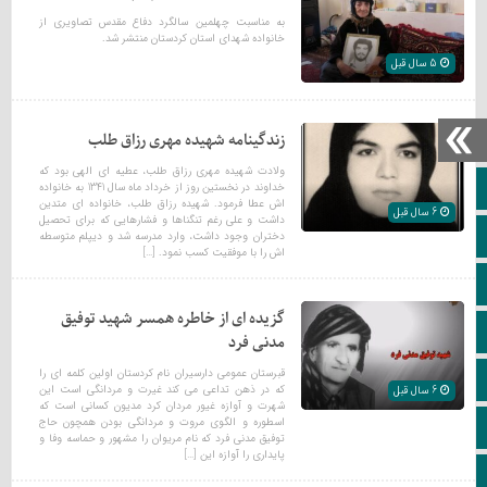
به مناسبت چهلمین سالگرد دفاع مقدس تصاویری از
خانواده شهدای استان کردستان منتشر شد.
5 سال قبل
زندگینامه شهیده مهری رزاق طلب
ولادت شهیده مهری رزاق طلب، عطیه ای الهی بود که
خانه
خداوند در نخستین روز از خرداد ماه سال 1341 به خانواده
اش عطا فرمود. شهیده رزاق طلب، خانواده ای متدین
6 سال قبل
داشت و علی رغم تنگناها و فشارهایی که برای تحصیل
ویژه خبری
دختران وجود داشت، وارد مدرسه شد و دیپلم متوسطه
اش را با موفقیت کسب نمود. […]
اپلیکیشن سایت
گزیده ای از خاطره همسر شهید توفیق
سروش
مدنی فرد
قبرستان عمومی دارسیران نام کردستان اولین کلمه ای را
ایتا
که در ذهن تداعی می کند غیرت و مردانگی است این
6 سال قبل
شهرت و آوازه غیور مردان کرد مدیون کسانی است که
اسطوره و الگوی مروت و مردانگی بودن همچون حاج
آپارات
توفیق مدنی فرد که نام مریوان را مشهور و حماسه وفا و
پایداری را آوازه این […]
اینستاگرام